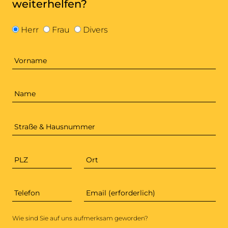
weiterhelfen?
Geschlecht
Herr
Frau
Divers
Vorname
Name
Straße & Hausnummer
PLZ
Ort
Telefon
Email (erforderlich)
*
Wie sind Sie auf uns aufmerksam geworden?