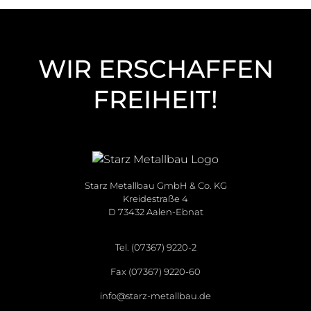
WIR ERSCHAFFEN
FREIHEIT!
Starz Metallbau GmbH & Co. KG
Kreidestraße 4
D 73432 Aalen-Ebnat
Tel. (07367) 9220-2
Fax (07367) 9220-60
info@starz-metallbau.de