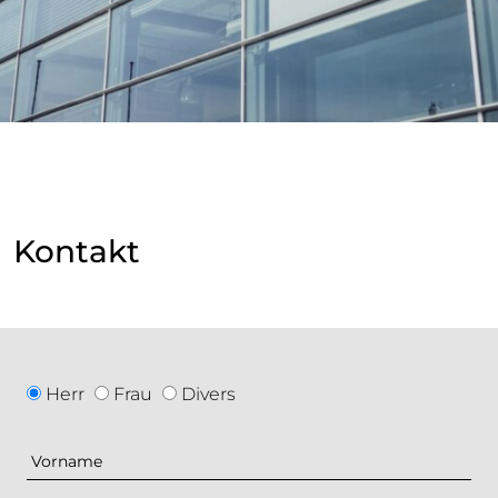
Kontakt
Geschlecht
Herr
Frau
Divers
Vorname