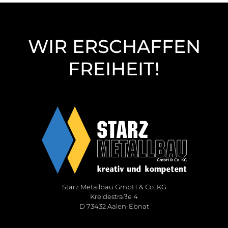
WIR ERSCHAFFEN
FREIHEIT!
Starz Metallbau GmbH & Co. KG
Kreidestraße 4
D 73432 Aalen-Ebnat