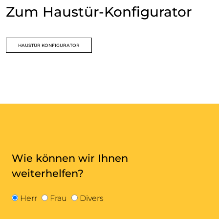
Zum Haustür-Konfigurator
HAUSTÜR KONFIGURATOR
Wie können wir Ihnen
weiterhelfen?
Geschlecht
Herr
Frau
Divers
Vorname